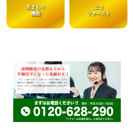
見まもり
エコ
機能
ファースト