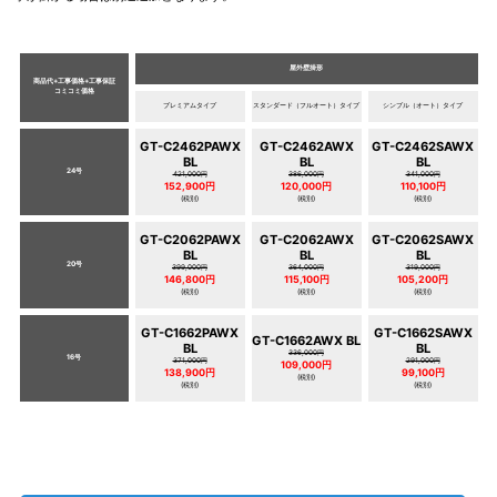
屋外壁掛形
商品代+工事価格+工事保証
コミコミ価格
プレミアムタイプ
スタンダード（フルオート）タイプ
シンプル（オート）タイプ
GT-C2462PAWX
GT-C2462AWX
GT-C2462SAWX
BL
BL
BL
24号
421,000円
386,000円
341,000円
152,900円
120,000円
110,100円
(税別)
(税別)
(税別)
GT-C2062PAWX
GT-C2062AWX
GT-C2062SAWX
BL
BL
BL
20号
399,000円
364,000円
319,000円
146,800円
115,100円
105,200円
(税別)
(税別)
(税別)
GT-C1662PAWX
GT-C1662SAWX
GT-C1662AWX BL
BL
BL
336,000円
16号
371,000円
291,000円
109,000円
138,900円
99,100円
(税別)
(税別)
(税別)