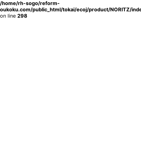
/home/rh-sogo/reform-
oukoku.com/public_html/tokai/ecoj/product/NORITZ/ind
on line
298