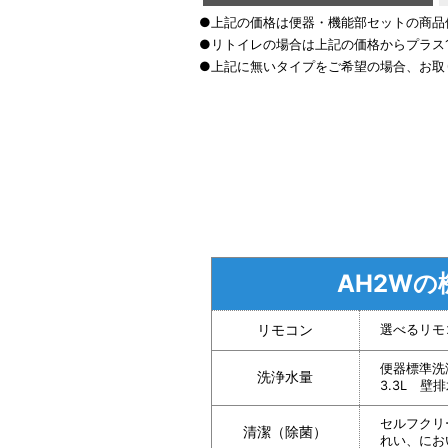
●上記の価格は便器・機能部セットの商品
●リトイレの場合は上記の価格からプラス10
●上記に無いタイプをご希望の場合、お取
AH2Wの
リモコン
選べるリモ
便器標準洗
洗浄水量
3.3L 壁排
セルフクリ
清潔（除菌）
れい、にお