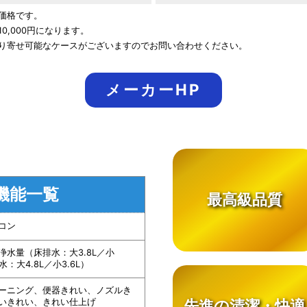
価格です。
,000円になります。
り寄せ可能なケースがございますのでお問い合わせください。
メーカーHP
機能一覧
最高級品質
コン
浄水量（床排水：大3.8L／小
水：大4.8L／小3.6L）
ーニング、便器きれい、ノズルき
先進の清潔・快適
いきれい、きれい仕上げ