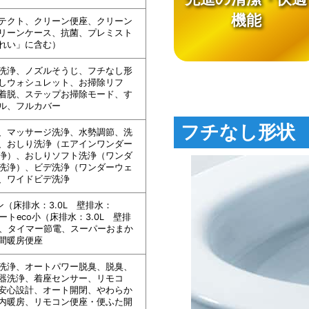
機能
テクト、クリーン便座、クリーン
リーンケース、抗菌、プレミスト
れい」に含む）
洗浄、ノズルそうじ、フチなし形
しウォシュレット、お掃除リフ
着脱、ステップお掃除モード、す
ル、フルカバー
フチなし形状
、マッサージ洗浄、水勢調節、洗
、おしり洗浄（エアインワンダー
浄）、おしりソフト洗浄（ワンダ
洗浄）、ビデ洗浄（ワンダーウェ
、ワイドビデ洗浄
ン（床排水：3.0L 壁排水：
オートeco小（床排水：3.0L 壁排
L）、タイマー節電、スーパーおまか
間暖房便座
洗浄、オートパワー脱臭、脱臭、
器洗浄、着座センサー、リモコ
安心設計、オート開閉、やわらか
内暖房、リモコン便座・便ふた開