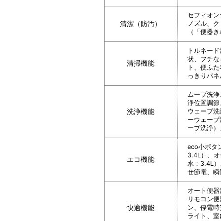
セフィオン
清潔（防汚）
ノズル、ク
（「便器き
トルネード
状、フチな
清掃機能
ト、便ふた
っきりパネ
ムーブ洗浄
浄位置調節
洗浄機能
ウェーブ洗
ーウェーブ
ーブ洗浄）
eco小ボタ
3.4L）、
エコ機能
水：3.4
せ節電、瞬
オート便器
リモコン便
快適機能
ン、停電時
ライト、室