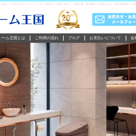
ム王国』｜TOTO【ネオレストシリーズ】の販売から設置工事まで、迅速工事・格安価格でご提供します！最安値挑戦中！当
ォーム王国とは
ご利用の流れ
ブログ
お支払いについて
会