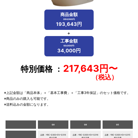
商品金額
353,160円
193,643円
+
工事金額
60,000円
34,000円
217,643円〜
特別価格
※上記金額は「商品本体」＋「基本工事費」＋「工事3年保証」のセット価格です。
※商品のみの購入も可能です。
※送料込みの金額になります。
G8
G6
G5
品番：YBC-G30S+DV-G318
品番：YBC-G30S+DV-G316
品番：YBC-G30S+DV-G315
税込定価
税込定価
税込定価