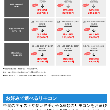
447,700円
403,700円
359,700円
床排水 200mm固定
（新築）
激安大特価
激安大特価
激安大特価
251,758円
227,998円
204,238円
品番：YBC-G30H+DV-G318H
品番：YBC-G30H+DV-G316H
品番：YBC-G30H+DV-G315H
税込定価
税込定価
税込定価
458,700円
414,700円
370,700円
床排水 225〜410mm
（リフォーム）
激安大特価
激安大特価
激安大特価
257,698円
233,938円
210,178円
品番：YBC-G30P+DV-G318P
品番：YBC-G30P+DV-G316P
品番：YBC-G30P+DV-G315P
税込定価
税込定価
税込定価
469,700円
425,700円
381,700円
壁排水 120mm
（一部の集合住宅）
激安大特価
激安大特価
激安大特価
263,638円
239,878円
216,118円
●上記の価格は便器・機能部セットの商品価格です。
●リトイレの場合は上記の価格からプラス10,000円になります。
●上記に無いタイプをご希望の場合、お取り寄せ可能なケースがございますのでお問い合わせください。
お好みで選べるリモコン
空間のテイストや使い勝手から3種類のリモコンをお選び