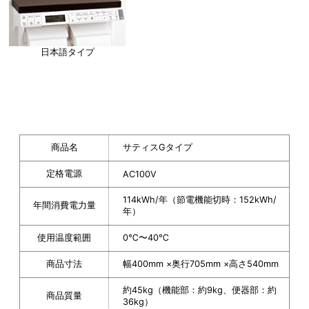
日本語タイプ
商品名
サティスGタイプ
定格電源
AC100V
114kWh/年（節電機能切時：152kWh/
年間消費電力量
年）
使用温度範囲
0℃〜40℃
商品寸法
幅400mm ×奥行705mm ×高さ540mm
約45kg（機能部：約9kg、便器部：約
商品質量
36kg）