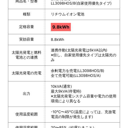
商品名・型番
LL3098HOS/B(自家使用優先タイプ)
種類
リチウムイオン電池
9.8kWh
定格容量
実効容量
8.8kWh
連携作動(太陽光発電は6kVA以内)
太陽光発電と燃料
※但し、自家使用優先タイプは太陽光の
電池との連携
み
余剰電力を売電(LL3098HOS/B)
太陽光発電の売電
全て売電可能(LL3098HOS/A)
10kVA(通常)
最大9kVA(停電時)
出力
※太陽光発電システム容量や電力の使用
環境により異なる
-10℃〜45℃(温度によっては、充放電
使用温度範囲
電流の制限が発生します)
使用湿度範囲
20〜85%（結露なきこと）