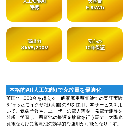
人工知能AI
大容量
連携
9.8kWh
高出力
安心の
３kVA/200V
10年保証
本格的AI(人工知能)で充放電を最適化
英国で1,000台を超える一般家庭用蓄電池での実証実験
を行ったモイクサ社(英国)のAIを採用。本サービスを用
いて、気象予報や、ユーザーの電力需要・発電予測等を
分析・学習し、蓄電池の最適充放電を行う事で、太陽光
発電ならびに蓄電池の効率的な運用が可能となります。