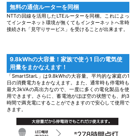
無料の通信ルーターを同梱
NTTの回線を活用したLTEルーターを同梱。これによっ
てインターネット環境が無くてもインターネットへ常時
接続され「見守りサービス」を受けることが出来ます。
9.8kWhの⼤容量！家族で使う1 ⽇の電気使
⽤量をまかなえます！
「SmartStarL」は9.8kWhの⼤容量。平均的な家庭の1
⽇の消費電⼒をまかなえます。また、通常時も停電時も
最⼤3kVAの⾼出⼒なので、⼀度に多くの電化製品を使
⽤できます。さらに、蓄電池がほぼ空の状態でも、約3
時間で満充電にすることができますので安⼼して使⽤で
きます。