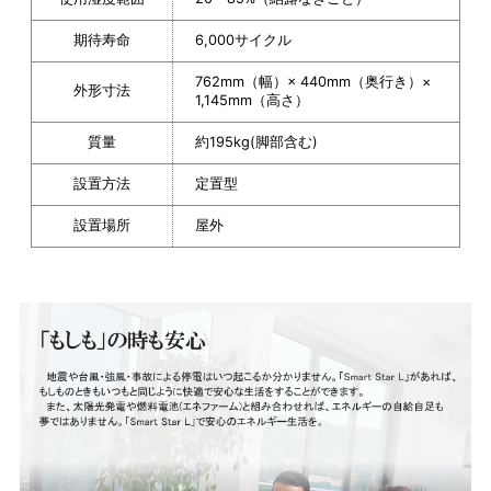
期待寿命
6,000サイクル
762mm（幅）× 440mm（奥行き）×
外形寸法
1,145mm（高さ）
質量
約195kg(脚部含む)
設置方法
定置型
設置場所
屋外