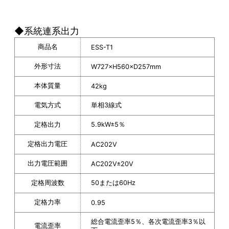
◆系統連系出力
商品名
ESS-T1
外形寸法
W727×H560×D257mm
本体質量
42kg
電気方式
単相3線式
定格出力
5.9kW±5％
定格出力電圧
AC202V
出力電圧範囲
AC202V±20V
定格周波数
50または60Hz
定格力率
0.95
総合電流歪率5％、各次電流歪率3％以
電流歪率