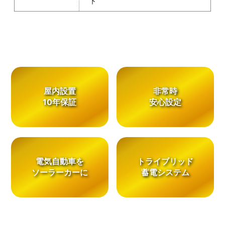
下
屋内設置
非常時
10年保証
安心設定
電気自動車を
トライブリッド
ソーラーカーに
蓄電システム