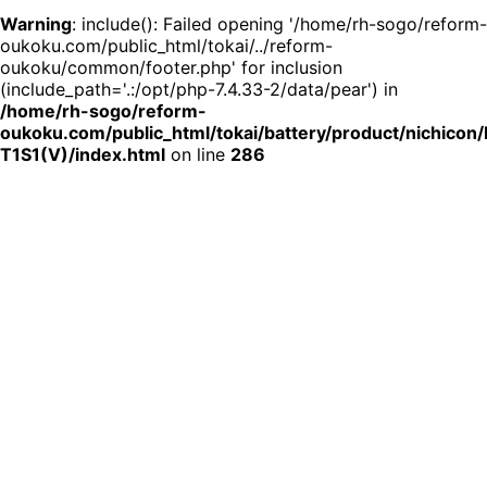
Warning
: include(): Failed opening '/home/rh-sogo/reform-
oukoku.com/public_html/tokai/../reform-
oukoku/common/footer.php' for inclusion
(include_path='.:/opt/php-7.4.33-2/data/pear') in
/home/rh-sogo/reform-
oukoku.com/public_html/tokai/battery/product/nichicon
T1S1(V)/index.html
on line
286