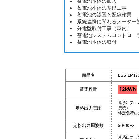
蓄電池本体の搬入
蓄電池本体の基礎工事
蓄電池の設置と配線作業
系統連携に関わるメーター
分電盤取付工事（屋内）
蓄電池システムコントロー
蓄電池本体の取付
商品名
EGS-LM12
蓄電容量
12kWh
連系出力：
定格出力電圧
接続）
特定負荷出力
定格出力周波数
50/60Hz
連系出力：3