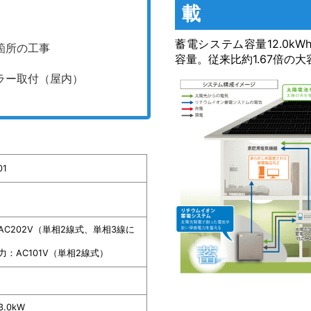
載
蓄電システム容量12.0k
箇所の工事
容量。従来比約1.67倍の大容
ラー取付（屋内）
01
AC202V（単相2線式、単相3線に
：AC101V（単相2線式）
.0kW