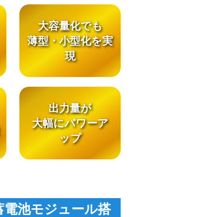
大容量化でも
薄型・小型化を実
現
出力量が
大幅にパワーア
ップ
蓄電池モジュール搭