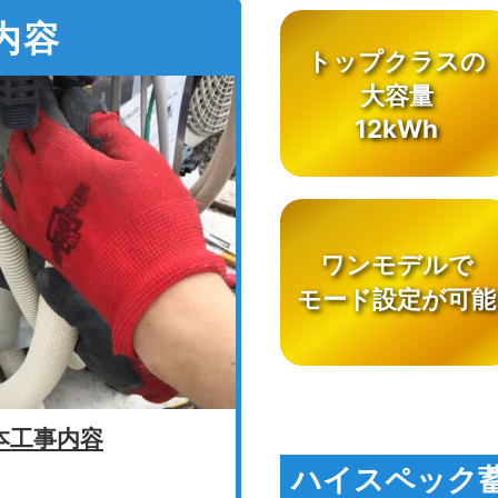
内容
トップクラスの
大容量
12kWh
ワンモデルで
モード設定が可能
本工事内容
ハイスペック