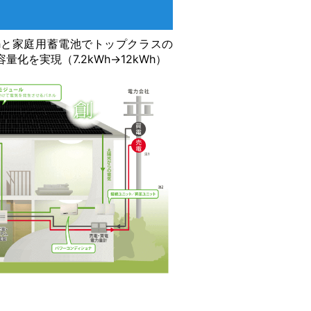
Whと家庭用蓄電池でトップクラスの
量化を実現（7.2kWh→12kWh）